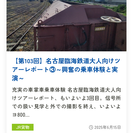
【第103回】名古屋臨海鉄道大人向けツ
アーレポート③～興奮の乗車体験と実
演～
充実の車掌車乗車体験 名古屋臨海鉄道大人向
けツアーレポート、もいよいよ3回目。信号所
での扱い見学と外での撮影を終え、いよいよ
ヨ800…
JR貨物
2025年6月15日