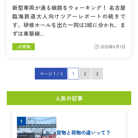
新型車両が通る線路をウォーキング！ 名古屋
臨海鉄道大人向けツアーレポートの続きで
す。研修ホールを出た一同は3班に分かれ、ま
ずは東築線…
JR貨物
2025年6月1日
ページ 1 / 3
1
2
3
人気の記事
貨物と荷物の違いって？