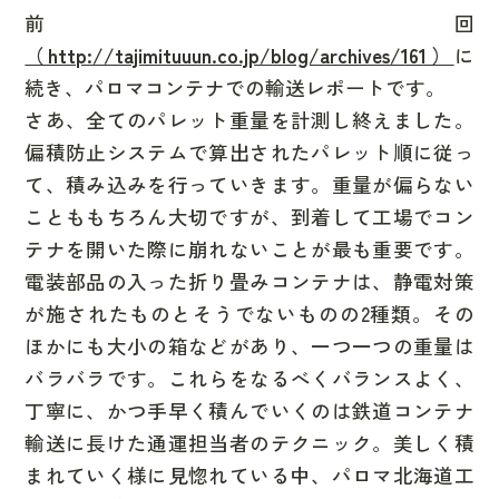
前回
（http://tajimituuun.co.jp/blog/archives/161）
に
続き、
パロマコンテナ
での輸送レポートです。
さあ、全てのパレット重量を計測し終えました。
偏積防止システム
で算出されたパレット順に従っ
て、積み込みを行っていきます。重量が偏らない
ことももちろん大切ですが、到着して工場でコン
テナを開いた際に崩れないことが最も重要です。
電装部品の入った折り畳みコンテナは、静電対策
が施されたものとそうでないものの2種類。その
ほかにも大小の箱などがあり、一つ一つの重量は
バラバラです。これらをなるべくバランスよく、
丁寧に、かつ手早く積んでいくのは鉄道コンテナ
輸送に長けた通運担当者のテクニック。美しく積
まれていく様に見惚れている中、パロマ北海道工