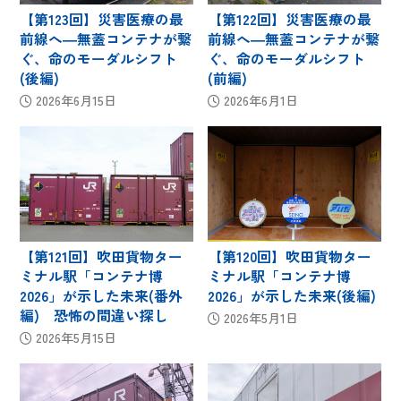
【第123回】災害医療の最
【第122回】災害医療の最
前線へ―無蓋コンテナが繋
前線へ―無蓋コンテナが繋
ぐ、命のモーダルシフト
ぐ、命のモーダルシフト
(後編)
(前編)
2026年6月15日
2026年6月1日
【第121回】吹田貨物ター
【第120回】吹田貨物ター
ミナル駅「コンテナ博
ミナル駅「コンテナ博
2026」が示した未来(番外
2026」が示した未来(後編)
編) 恐怖の間違い探し
2026年5月1日
2026年5月15日