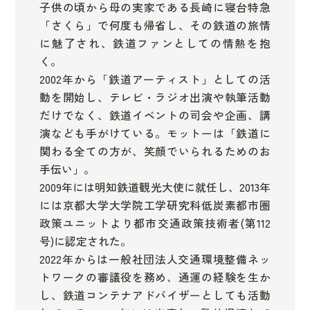
子供の頃から母の実家である長崎に寝台特急
「さくら」で何度も帰省し、その鉄道の旅情
に魅了され、鉄道ファンとしての情熱を抱
く。
2002年から「鉄道アーティスト」としての活
動を開始し、テレビ・ラジオ出演や執筆活動
だけでなく、鉄道イベントの司会や企画、講
演なども手がけている。モットーは「鉄道に
関わる全ての方が、笑顔でいられるためのお
手伝い」。
2009年には明知鉄道観光大使に就任し、2013年
には京都大学大学院工学研究科低炭素都市圏
政策ユニットより都市交通政策技術者(第112
号)に認定された。
2022年からは一般社団法人交通環境整備ネッ
トワークの審議役を務め、通運の経験を生か
し、鉄道コンテナアドバイザーとしても活動