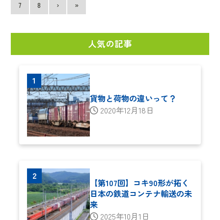
7
8
›
»
人気の記事
貨物と荷物の違いって？
2020年12月18日
【第107回】コキ90形が拓く
日本の鉄道コンテナ輸送の未
来
2025年10月1日