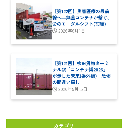
【第122回】災害医療の最前
線へ―無蓋コンテナが繋ぐ、
命のモーダルシフト(前編)
2026年6月1日
【第121回】吹田貨物ターミ
ナル駅「コンテナ博2026」
が示した未来(番外編) 恐怖
の間違い探し
2026年5月15日
カテゴリ