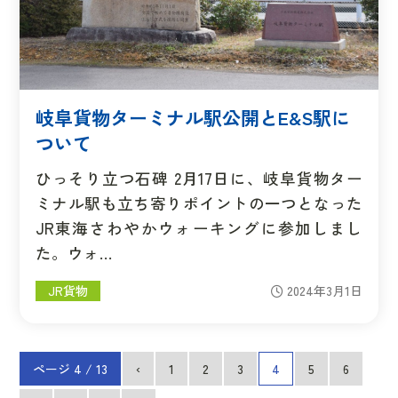
岐阜貨物ターミナル駅公開とE&S駅に
ついて
ひっそり立つ石碑 2月17日に、岐阜貨物ター
ミナル駅も立ち寄りポイントの一つとなった
JR東海さわやかウォーキングに参加しまし
た。ウォ…
JR貨物
2024年3月1日
ページ 4 / 13
‹
1
2
3
4
5
6