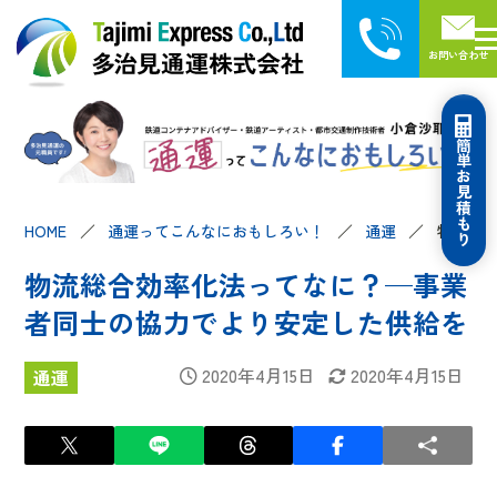
お問い合わせ
簡単お見積もり
HOME
通運ってこんなにおもしろい！
通運
物流総
物流総合効率化法ってなに？—事業
者同士の協力でより安定した供給を
2020年4月15日
2020年4月15日
通運