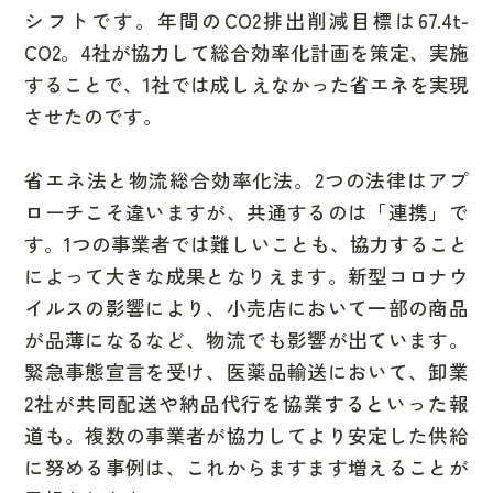
シフト
です。年間のCO2排出削減目標は67.4t-
CO2。4社が協力して総合効率化計画を策定、実施
することで、
1社では成しえなかった省エネを実現
させたのです。
省エネ法
と
物流総合効率化法
。2つの法律はアプ
ローチこそ違いますが、共通するのは
「連携」
で
す。1つの事業者では難しいことも、協力すること
によって大きな成果となりえます。新型コロナウ
イルスの影響により、小売店において一部の商品
が品薄になるなど、物流でも影響が出ています。
緊急事態宣言を受け、医薬品輸送において、卸業
2社が共同配送や納品代行を協業するといった報
道も。複数の事業者が協力してより安定した供給
に努める事例は、これからますます増えることが