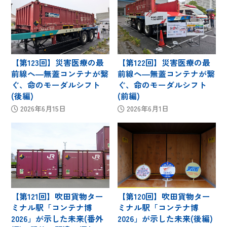
【第123回】災害医療の最
【第122回】災害医療の最
前線へ―無蓋コンテナが繋
前線へ―無蓋コンテナが繋
ぐ、命のモーダルシフト
ぐ、命のモーダルシフト
(後編)
(前編)
2026年6月15日
2026年6月1日
【第121回】吹田貨物ター
【第120回】吹田貨物ター
ミナル駅「コンテナ博
ミナル駅「コンテナ博
2026」が示した未来(番外
2026」が示した未来(後編)