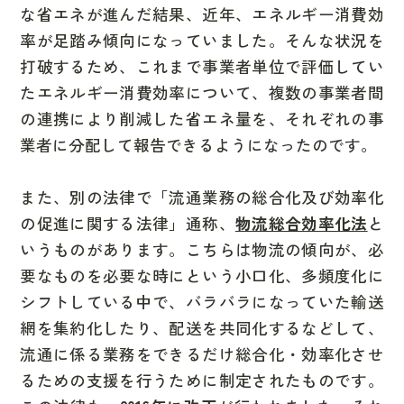
な省エネが進んだ結果、近年、エネルギー消費効
率が足踏み傾向
になっていました。そんな状況を
打破するため、
これまで事業者単位で評価してい
たエネルギー消費効率について、複数の事業者間
の連携により削減した省エネ量を、それぞれの事
業者に分配して報告できるようになった
のです。
また、別の法律で
「流通業務の総合化及び効率化
の促進に関する法律」
通称、
物流総合効率化法
と
いうものがあります。こちらは物流の傾向が、
必
要なものを必要な時にという小口化、多頻度化に
シフト
している中で、
バラバラになっていた輸送
網を集約化したり、配送を共同化する
などして、
流通に係る業務をできるだけ総合化・効率化させ
る
ための支援を行うために制定されたものです。