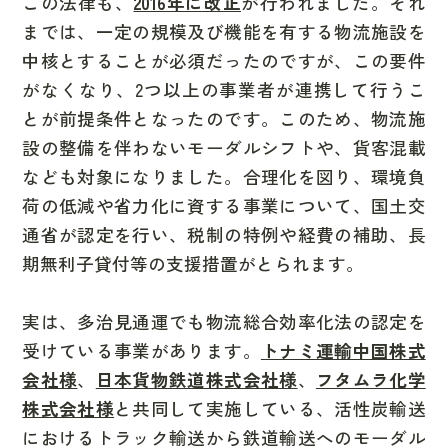
この法律も、
2016年に改正
が行われました。それ
までは、
一定の規模及び機能を有する物流施設を
中核とすることが必須
だったのですが、この要件
がなくなり、
2つ以上の事業者が連携して行うこ
とが前提条件となった
のです。このため、物流施
設の整備を伴わないモーダルシフトや、貨客混載
なども対象になりました。合理化を図り、環境負
荷の低減や省力化に資する事業について、国土交
通省が認定を行い、
税制の特例や経費の補助、長
期無利子貸付等の支援措置
がとられます。
実は、
多治見通運でも物流総合効率化法の認定を
受けている事業
があります。
トナミ運輸中国株式
会社様
、
日本貨物鉄道株式会社様
、
フタムラ化学
株式会社様
と共同して実施している、
活性炭輸送
におけるトラック輸送から鉄道輸送へのモーダル