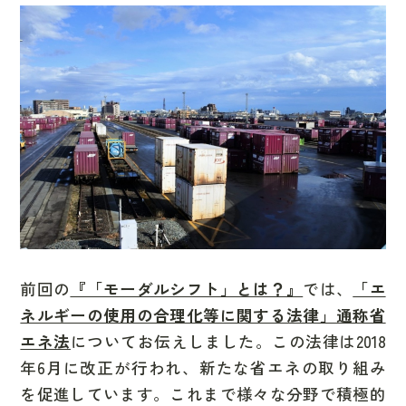
前回の
『「モーダルシフト」とは？』
では、
「エ
ネルギーの使用の合理化等に関する法律」通称省
エネ法
についてお伝えしました。この法律は
2018
年6月に改正
が行われ、新たな省エネの取り組み
を促進しています。これまで
様々な分野で積極的