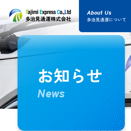
多治見通運について
鉄道コンテナ輸送
貸切トラッ
多治見
お知らせ