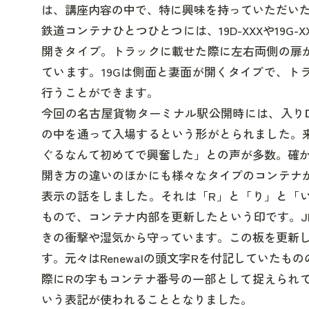
は、講座内容の中で、特に興味を持っていただい
鉄道コンテナひとつひとつには、19D-XXXや19
開きタイプ
。トラックに載せた際に左右両側の扉
ています
。
19Gは側面と妻面が開くタイプ
で、ト
行うことができます
。
今回の名古屋貨物ターミナル駅公開時には、入り口
の中を通って入場するという形がとられました。
ぐるなんて初めてで興奮した」
との声が多数。確
開き方の違いのほかにも様々なタイプのコンテナ
表示
の話をしました。それは
「R」
と
「り」
と
「
もので、コンテナ内部を更新したという印です。
きの衝撃や湿気から守っています
。この板を更新
す。元々は
Renewalの頭文字Rを付記していた
もの
際に
Rの字もコンテナ番号の一部として捉えられ
いう表記が使われることとなりました
。