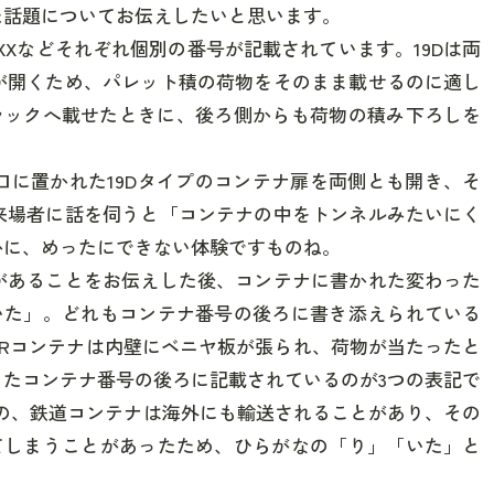
た話題についてお伝えしたいと思います。
G-XXXなどそれぞれ個別の番号が記載されています。
19Dは両
が開くため、
パレット積の荷物をそのまま載せるのに適し
ラックへ載せたときに、
後ろ側からも荷物の積み下ろしを
に置かれた19Dタイプのコンテナ扉を両側とも開き、そ
来場者に話を伺うと
「コンテナの中をトンネルみたいにく
かに、めったにできない体験ですものね。
があることをお伝えした後、
コンテナに書かれた変わった
いた」
。どれもコンテナ番号の後ろに書き添えられている
JRコンテナは内壁にベニヤ板が張られ、荷物が当たったと
したコンテナ番号の後ろに記載されているのが3つの表記で
の、鉄道コンテナは海外にも輸送されることがあり、その
てしまうことがあったため、ひらがなの「り」「いた」と