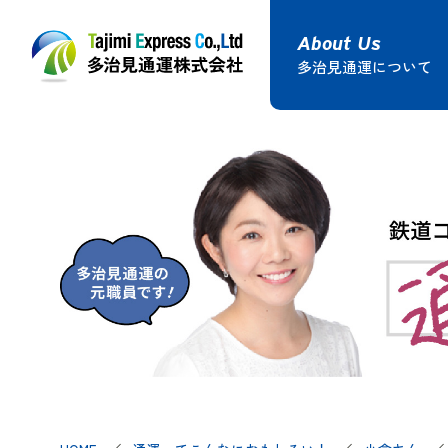
多治見通運について
鉄道コンテナ輸送
貸切トラッ
多治見