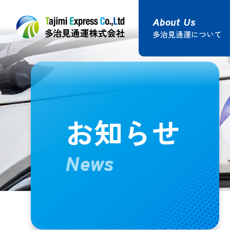
多治見通運について
鉄道コンテナ輸送
貸切トラッ
多治見
お知らせ